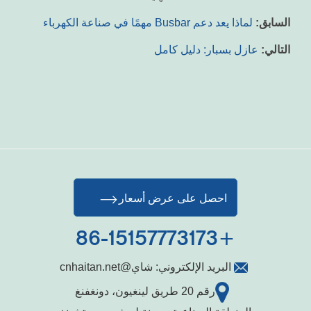
السابق:
لماذا يعد دعم Busbar مهمًا في صناعة الكهرباء
التالي:
عازل بسبار: دليل كامل
احصل على عرض أسعار
+86-15157773173
البريد الإلكتروني:
شاي@cnhaitan.net
رقم 20 طريق لينغيون، دونغفنغ