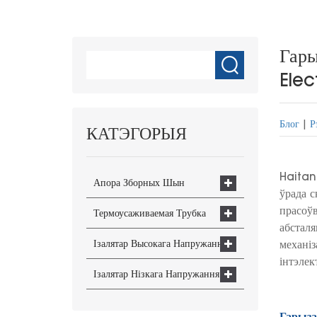
Гары
Elec
Блог
|
Р
КАТЭГОРЫЯ
Haitan
Апора Зборных Шын
ўрада с
прасоўв
Термоусаживаемая Трубка
абсталя
Ізалятар Высокага Напружання
механіз
інтэлек
Ізалятар Нізкага Напружання
Гарыза