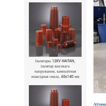
Ізалятары 12KV HAITAN,
ізалятар высокага
напружання, кампазітная
эпаксідная смала, 65x140 мм
Аўтама