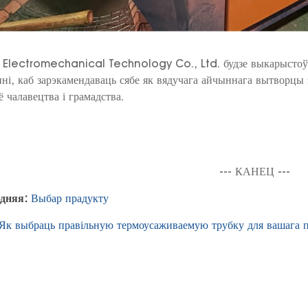
 Electromechanical Technology Co., Ltd. будзе выкарыстоўва
ні, каб зарэкамендаваць сябе як вядучага айчыннага вытворцы 
ё чалавецтва і грамадства.
--- КАНЕЦ ---
дняя:
Выбар прадукту
Як выбраць правільную термоусаживаемую трубку для вашага п