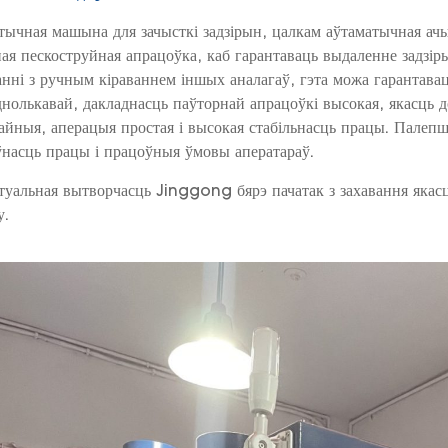
ычная машына для зачысткі задзірын, цалкам аўтаматычная ачы
ая пескоструйная апрацоўка, каб гарантаваць выдаленне задзі
нні з ручным кіраваннем іншых аналагаў, гэта можа гарантава
днолькавай, дакладнасць паўторнай апрацоўкі высокая, якасць д
айныя, аперацыя простая і высокая стабільнасць працы. Пале
ўнасць працы і працоўныя ўмовы аператараў.
туальная вытворчасць Jinggong бярэ пачатак з захавання якасц
у.