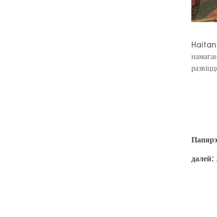
Haitan
намаган
развіцц
Папярэ
далей: