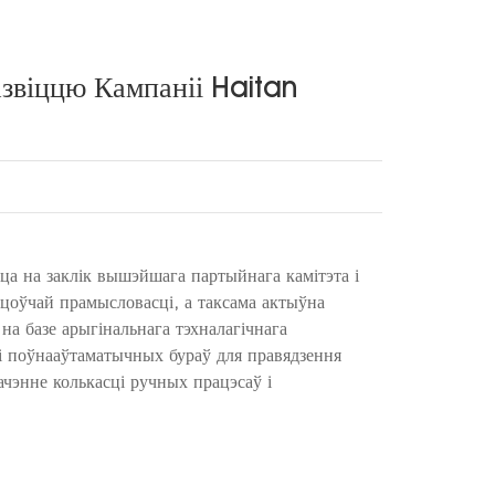
звіццю Кампаніі Haitan
 на заклік вышэйшага партыйнага камітэта і
ацоўчай прамысловасці, а таксама актыўна
а базе арыгінальнага тэхналагічнага
і поўнааўтаматычных бураў для правядзення
ачэнне колькасці ручных працэсаў і