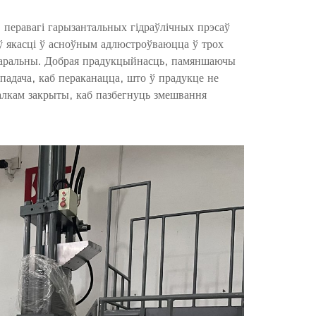
 перавагі гарызантальных гідраўлічных прэсаў
 ў якасці ў асноўным адлюстроўваюцца ў трох
ўтаральны. Добрая прадукцыйнасць, памяншаючы
падача, каб пераканацца, што ў прадукце не
алкам закрыты, каб пазбегнуць змешвання