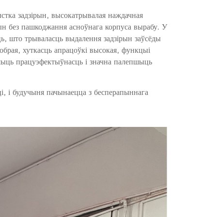
стка задзірын, высокатрывалая наждачная
рын без пашкоджання асноўнага корпуса вырабу. У
ць, што трываласць выдалення задзірын заўсёды
обрая, хуткасць апрацоўкі высокая, функцыі
пшыць працуэфектыўнасць і значна палепшыць
і, і будучыня пачынаецца з бесперапыннага