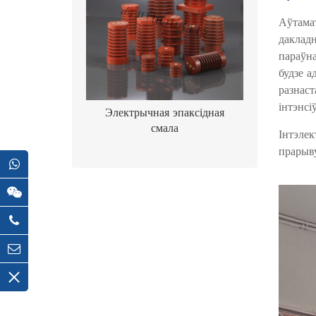
Аўтамат
дакладн
параўна
будзе а
разнаст
інтэнсі
Электрычная эпаксідная
смала
Інтэлек
прарыв