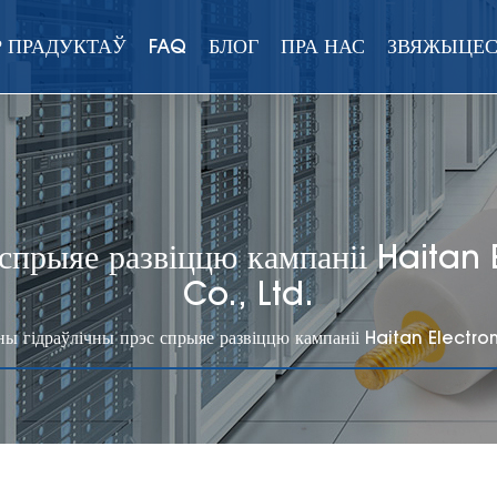
 ПРАДУКТАЎ
FAQ
БЛОГ
ПРА НАС
ЗВЯЖЫЦЕС
 спрыяе развіццю кампаніі Hait
Co., Ltd.
ны гідраўлічны прэс спрыяе развіццю кампаніі Haitan Elect