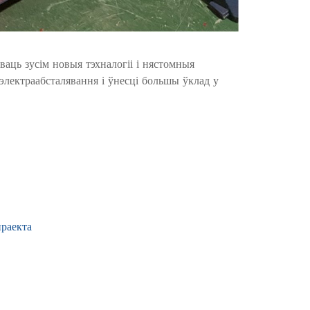
ць зусім новыя тэхналогіі і нястомныя
электраабсталявання і ўнесці большы ўклад у
раекта