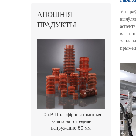
У параў
АПОШНІЯ
выяўляю
ПРАДУКТЫ
аспект
ваганні
хапае м
прымеш
10 кВ Поліэфірныя шынныя
ізалятары, сярэдняе
напружанне 50 мм