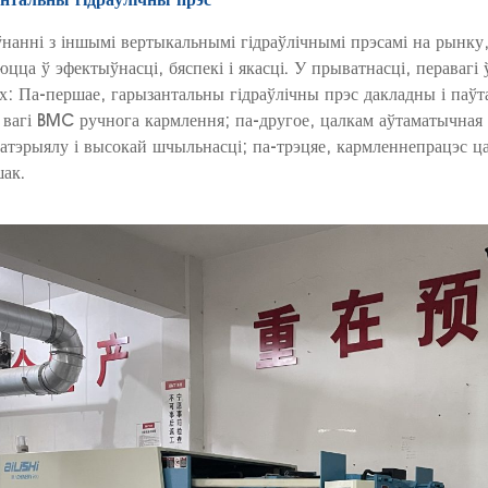
нанні з іншымі вертыкальнымі гідраўлічнымі прэсамі на рынку,
цца ў эфектыўнасці, бяспекі і якасці. У прыватнасці, перавагі
ах: Па-першае, гарызантальны гідраўлічны прэс дакладны і па
 вагі BMC ручнога кармлення; па-другое, цалкам аўтаматычная 
атэрыялу і высокай шчыльнасці; па-трэцяе, кармленнепрацэс ц
ак.