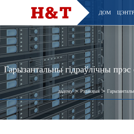
ДОМ
ЦЭНТР
Гарызантальны гідраўлічны прэс
>
>
дадому
Рэдакцыя
Гарызанталь