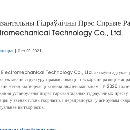
зантальны Гідраўлічны Прэс Спрыяе Ра
tromechanical Technology Co., Ltd.
эдакцыя
|
Ліст 01,2021
 Electromechanical Technology Co., Ltd. актыўна адгукаецца
карэктаваць структуру прамысловасці і паскорыць развіццё апр
аць метад вытворчасці замены людзей машынамі. У 2020 годзе н
вання ўстаноўлены шэраг гарызантальных гідраўлічных прэсаў 
ацыі ў звёнах г.п.вытворчасць і перапрацоўка, у асноўным скар
туальнае вытворчасць.
нтальны гідраўлічны прэс