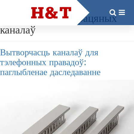
Тэг:
Вытворцы драцяных
каналаў
Вытворчасць каналаў для
тэлефонных правадоў:
паглыбленае даследаванне