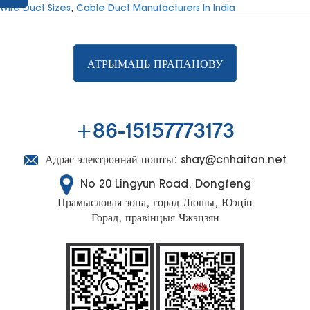
Wire Duct Sizes
,
Cable Duct Manufacturers In India
Exploration
АТРЫМАЦЬ ПРАПАНОВУ
+86-15157773173
Адрас электроннай пошты:
shay@cnhaitan.net
No 20 Lingyun Road, Dongfeng
Прамысловая зона, горад Люшы, Юэцін
Горад, правінцыя Чжэцзян