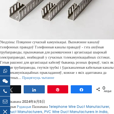
Уводзіны: Пляценне сучаснай камунікацыі. Вызначэнне каналаў
тэлефонных правадоў Тэлефонныя каналы правадоў - гэта ахоўныя
трубаправоды, прызначаныя для размяшчэння і арганізацыі шырокай
электраправодкі, неабходнай у сучасных тэлекамунікацыйных сістэмах.
Гэтыя рашэнні для арганізацыі кабеляў бываюць розных формаў, такіх як
цвёрдыя трубаправоды, гнуткія трубкі і ўдасканаленыя кабельныя каналы
для тэлекамунікацыйных прыкладанняў, кожнае з якіх адаптавана да
Telephone
канкрэтных...
Працягнуць чытанне
Wire
Duct
0
твіт
падзяліцца
Pin
падзяліцца
АКЦЫІ
Manufacturing
Industry:
Апублікавана
2024年6月5日
An
Катэгорыя
Рэдакцыя
Пазначана
Telephone Wire Duct Manufacturer
,
In-
Wire Duct Manufacturers
,
PVC Wire Duct Manufacturers In India
,
Depth