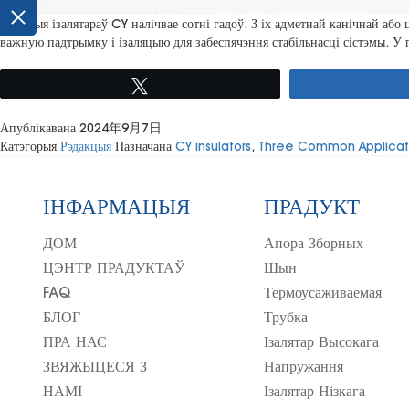
Гісторыя ізалятараў CY налічвае сотні гадоў. З іх адметнай канічнай 
важную падтрымку і ізаляцыю для забеспячэння стабільнасці сістэмы. У г
твіт
Апублікавана
2024年9月7日
Катэгорыя
Рэдакцыя
Пазначана
CY insulators
,
Three Common Applicatio
ІНФАРМАЦЫЯ
ПРАДУКТ
ДОМ
Апора Зборных
ЦЭНТР ПРАДУКТАЎ
Шын
FAQ
Термоусаживаемая
БЛОГ
Трубка
ПРА НАС
Ізалятар Высокага
ЗВЯЖЫЦЕСЯ З
Напружання
НАМІ
Ізалятар Нізкага