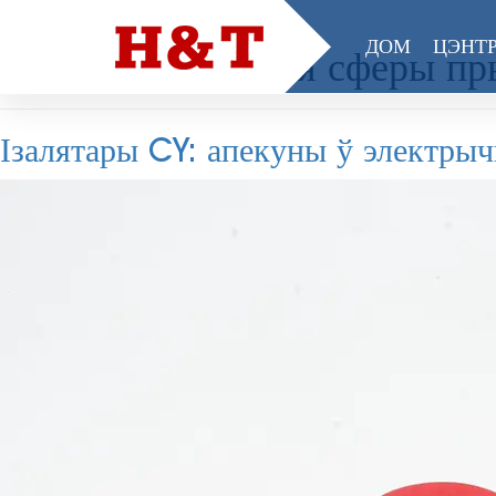
ДОМ
ЦЭНТР
Тэг:
Тры агульныя сферы пр
Ізалятары CY: апекуны ў электры