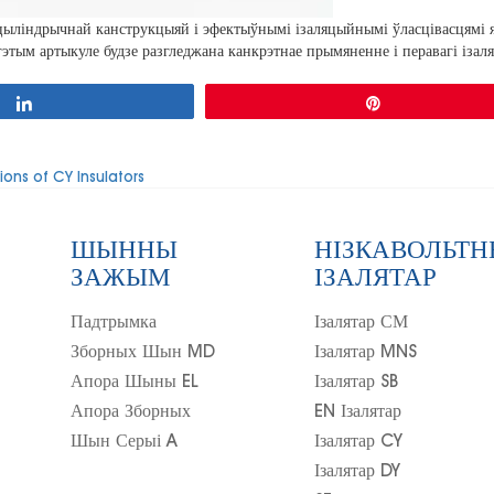
або цыліндрычнай канструкцыяй і эфектыўнымі ізаляцыйнымі ўласцівасцям
этым артыкуле будзе разгледжана канкрэтнае прымяненне і перавагі ізаля
падзяліцца
Pin
ns of CY Insulators
ШЫННЫ
НІЗКАВОЛЬТ
ЗАЖЫМ
ІЗАЛЯТАР
Падтрымка
Ізалятар СМ
Зборных Шын MD
Ізалятар MNS
Апора Шыны EL
Ізалятар SB
Апора Зборных
EN Ізалятар
Шын Серыі A
Ізалятар CY
Ізалятар DY