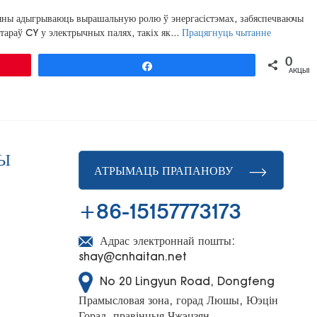
і яны адыгрываюць вырашальную ролю ў энергасістэмах, забяспечваючы
CY
тараў CY у электрычных палях, такіх як...
Працягнуць чытанне
insulators:
Guardian
0
падзяліцца
АКЦЫІ
in
electrical
applicati
НЫ
АТРЫМАЦЬ ПРАПАНОВУ
+86-15157773173
Адрас электроннай пошты:
shay@cnhaitan.net
No 20 Lingyun Road, Dongfeng
Прамысловая зона, горад Люшы, Юэцін
Горад, правінцыя Чжэцзян