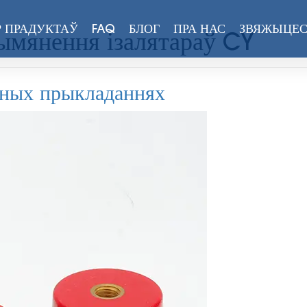
 ПРАДУКТАЎ
FAQ
БЛОГ
ПРА НАС
ЗВЯЖЫЦЕС
ымянення ізалятараў CY
чных прыкладаннях