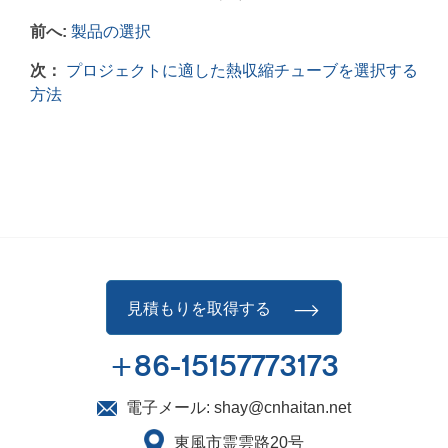
前へ:
製品の選択
次：
プロジェクトに適した熱収縮チューブを選択する
方法
見積もりを取得する
+86-15157773173
電子メール:
shay@cnhaitan.net
東風市霊雲路20号