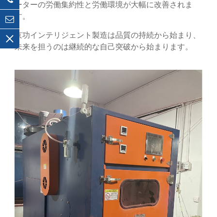
ーターの労働集約性と労働環境が大幅に改善されま
す。
京功インテリジェント製造は品質の持続から始まり、
未来を担うのは継続的な自己突破から始まります。