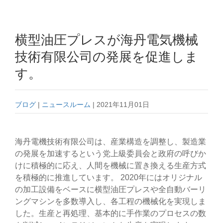
横型油圧プレスが海丹電気機械
技術有限公司の発展を促進しま
す。
ブログ
|
ニュースルーム
|
2021年11月01日
海丹電機技術有限公司は、産業構造を調整し、製造業
の発展を加速するという党上級委員会と政府の呼びか
けに積極的に応え、人間を機械に置き換える生産方式
を積極的に推進しています。 2020年にはオリジナル
の加工設備をベースに横型油圧プレスや全自動バーリ
ングマシンを多数導入し、各工程の機械化を実現しま
した。生産と再処理、基本的に手作業のプロセスの数