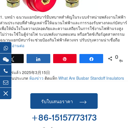
1. บทนำ ฉนวนแยกบัสบาร์มีบทบาทสำคัญในระบบจำหน่ายพลังงานไฟฟ้า
ส่วนประกอบที่สำคัญเหล่านี้ให้ฉนวนไฟฟ้าและการรองรับทางกลแก่บัสบาร์
เพื่อให้มั่นใจในความปลอดภัยและความเสถียรในการใช้งานไฟฟ้าแรงสูง
ไม่ว่าจะใช้ในตู้จ่ายไฟ ระบบพลังงานทดแทน หรือสวิตช์เกียร์อุตสาหกรรม
ฉนวนแยกบัสบาร์จะช่วยป้องกันไฟฟ้าลัดวงจร ปรับปรุงความน่าเชื่อถือ
Busbar
และ...
อ่านต่อ
Standoff
Insulators:
0
ทวีต
แบ่งปัน
เข็มหมุด
แบ่งปัน
Everything
หุ้น
You
เผยแพร่แล้ว
2025年3月15日
Need
จัดอยู่ในประเภท
ห้องข่าว
ติดแท็ก
What Are Busbar Standoff Insulators
to
Know
รับใบเสนอราคา
+86-15157773173