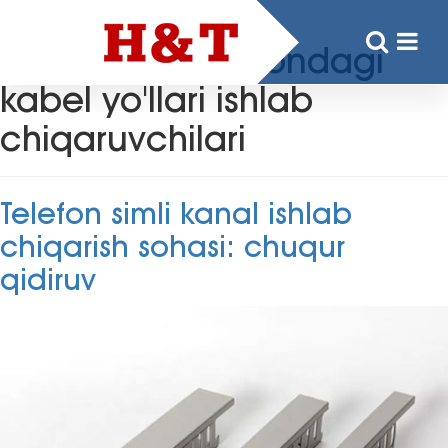
Kalit so'z:
Hindistondagi
kabel yo'llari ishlab
chiqaruvchilari
Telefon simli kanal ishlab
chiqarish sohasi: chuqur
qidiruv