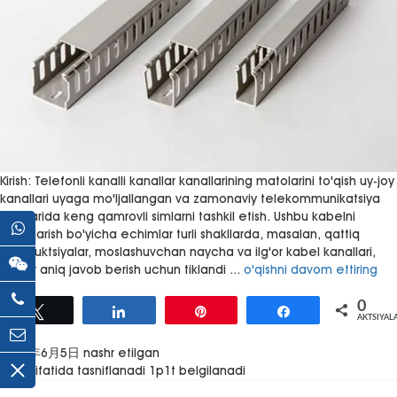
Kirish: Telefonli kanalli kanallar kanallarining matolarini to'qish uy-joy
kanallari uyaga mo'ljallangan va zamonaviy telekommunikatsiya
tizimlarida keng qamrovli simlarni tashkil etish. Ushbu kabelni
boshqarish bo'yicha echimlar turli shakllarda, masalan, qattiq
konstruktsiyalar, moslashuvchan naycha va ilg'or kabel kanallari,
Telephone
har bir aniq javob berish uchun tiklandi ...
o'qishni davom ettiring
Wire
Duct
0
Tvit
Pin
AKTSIYAL
Manufacturing
Baham ko'rmoq
Industry:
Baham ko'rmoq
2024年6月5日
nashr etilgan
An
1p1t sifatida tasniflanadi
1p1t belgilanadi
In-
Depth