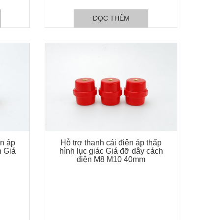
ĐỌC THÊM
n áp
Hỗ trợ thanh cái điện áp thấp
n Giá
hình lục giác Giá đỡ dây cách
điện M8 M10 40mm