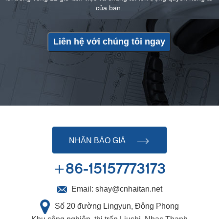
của bạn.
Liên hệ với chúng tôi ngay
NHẬN BÁO GIÁ
+86-15157773173
Email:
shay@cnhaitan.net
Số 20 đường Lingyun, Đông Phong