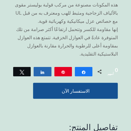
هذه المكونات مصنوعة من مركب قولبة بوليستر مقوى
بالألياف الزجاجية ومثبط للهب ومعترف به من قبل UL
مع خصائص عزل ميكانيكية وكهربائية قوية.
إنها مقاومة للكسر وتتحمل ارتفاعًا أكثر صرامة من تلك
المتوفرة عادةً في العوازل الخزفية. تتمتع هذه العوازل
بمقاومة أعلى للرطوبة والحرارة مقارنة بالعوازل
البلاستيكية التقليدية.
0
يشارك
دبوس
يشارك
سقسقة
أسهم
الاستفسار الآن
تفاصيل المنتج: