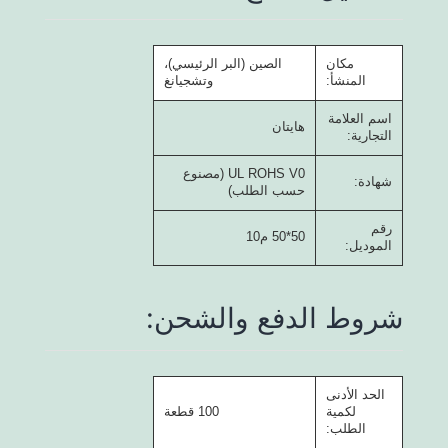
مكان
الصين (البر الرئيسي)،
المنشأ:
وتشجيانغ
اسم العلامة
هايتان
التجارية:
UL ROHS V0 (مصنوع
شهادة:
حسب الطلب)
رقم
50*50 م10
الموديل:
شروط الدفع والشحن:
الحد الأدنى
لكمية
100 قطعة
الطلب: