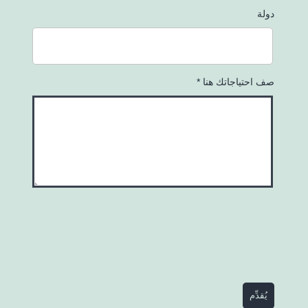
دولة
صف احتياجاتك هنا *
يُقدِّم