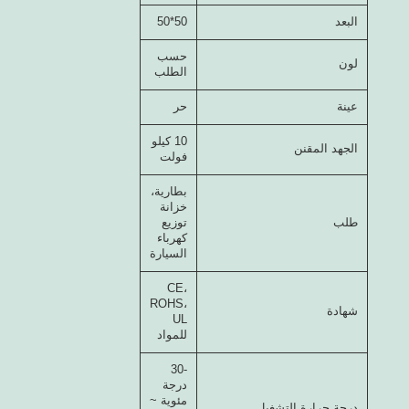
البعد
50*50
حسب
لون
الطلب
عينة
حر
10 كيلو
الجهد المقنن
فولت
بطارية،
خزانة
طلب
توزيع
كهرباء
السيارة
CE،
ROHS،
شهادة
UL
للمواد
-30
درجة
مئوية ~
درجة حرارة التشغيل