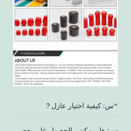
س: كيفية اختيار عازل？
س: هل يمكنني الحصول على بعض