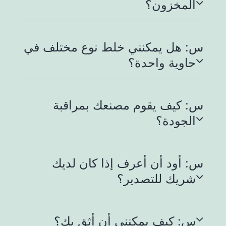
المخزون؟
س: هل يمكنني خلط نوع مختلف في
حاوية واحدة؟
س: كيف يقوم مصنعك بمراقبة
الجودة؟
س: أود أن أعرف إذا كان لديك
شريك للتصدير؟
س: كيف يمكنني أن أثق بك؟