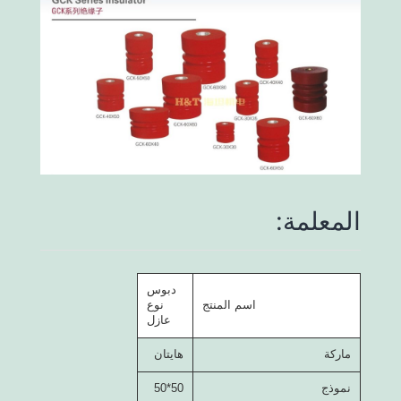
المعلمة:
دبوس
اسم المنتج
نوع
عازل
ماركة
هايتان
نموذج
50*50