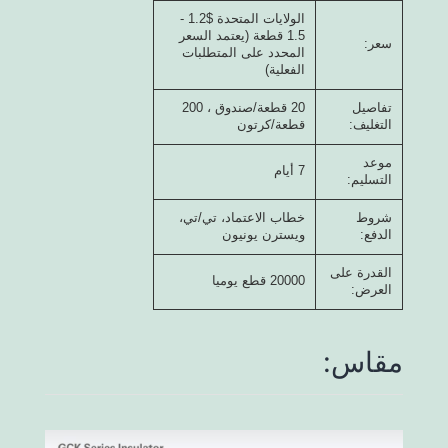
الولايات المتحدة $1.2 -
1.5 قطعة (يعتمد السعر
سعر:
المحدد على المتطلبات
الفعلية)
تفاصيل
20 قطعة/صندوق ، 200
التغليف:
قطعة/كرتون
موعد
7 أيام
التسليم:
شروط
خطاب الاعتماد، تي/تي،
الدفع:
ويسترن يونيون
القدرة على
20000 قطع يوميا
العرض:
مقاس: